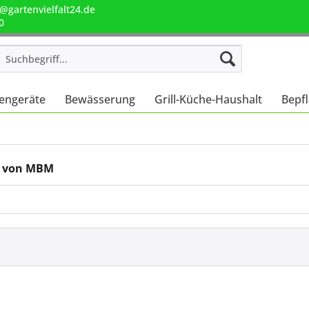
@gartenvielfalt24.de
0
engeräte
Bewässerung
Grill-Küche-Haushalt
Bepf
e von MBM