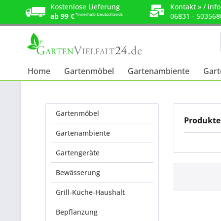
Kostenlose Lieferung
Kontakt »
/
info
ab 99 €
*innerhalb Deutschlands
06831 - 503568
Home
Gartenmöbel
Gartenambiente
Gart
Gartenmöbel
Produkt
Gartenambiente
Gartengeräte
Bewässerung
Grill-Küche-Haushalt
Bepflanzung