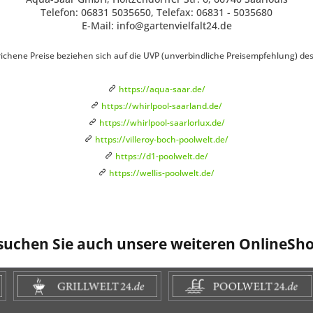
Telefon: 06831 5035650, Telefax: 06831 - 5035680
E-Mail: info@gartenvielfalt24.de
ichene Preise beziehen sich auf die UVP (unverbindliche Preisempfehlung) des H
https://aqua-saar.de/
https://whirlpool-saarland.de/
https://whirlpool-saarlorlux.de/
https://villeroy-boch-poolwelt.de/
https://d1-poolwelt.de/
https://wellis-poolwelt.de/
suchen Sie auch unsere weiteren OnlineSho