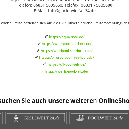
Telefon: 06831 5035650, Telefax: 06831 - 5035680
E-Mail: info@gartenvielfalt24.de
ichene Preise beziehen sich auf die UVP (unverbindliche Preisempfehlung) des H
https://aqua-saar.de/
https://whirlpool-saarland.de/
https://whirlpool-saarlorlux.de/
https://villeroy-boch-poolwelt.de/
https://d1-poolwelt.de/
https://wellis-poolwelt.de/
suchen Sie auch unsere weiteren OnlineSho