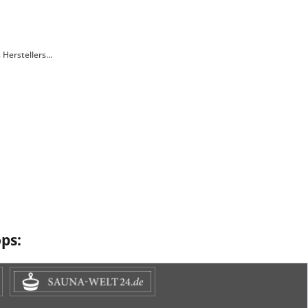
erstellers...
ps: