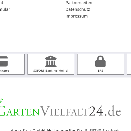
ht
Partnerseiten
mular
Datenschutz
Impressum
itkarte
SOFORT Banking (Mollie)
EPS
Aqua-Saar GmbH, Holtzendorffer Str. 6, 66740 Saarlouis