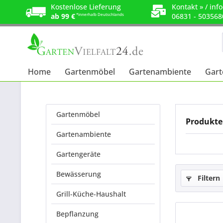
Kostenlose Lieferung
Kontakt »
/
info
ab 99 €
*innerhalb Deutschlands
06831 - 503568
Home
Gartenmöbel
Gartenambiente
Gart
Gartenmöbel
Produkte
Gartenambiente
Gartengeräte
Bewässerung
Filtern
Grill-Küche-Haushalt
Bepflanzung