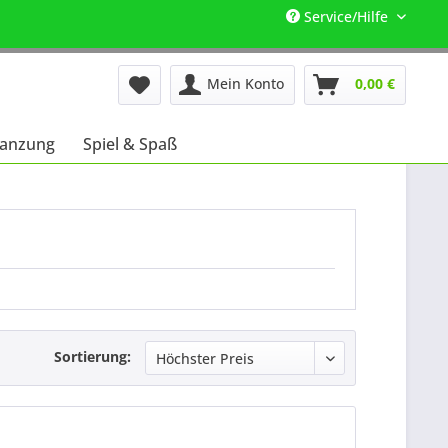
Service/Hilfe
Mein Konto
0,00 €
lanzung
Spiel & Spaß
Sortierung: