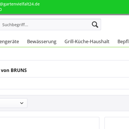
@gartenvielfalt24.de
0
engeräte
Bewässerung
Grill-Küche-Haushalt
Bepf
 von BRUNS