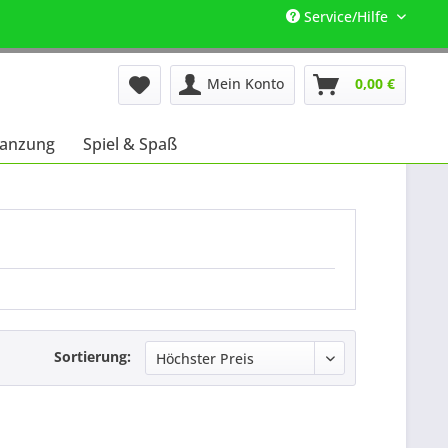
Service/Hilfe
Mein Konto
0,00 €
lanzung
Spiel & Spaß
Sortierung: