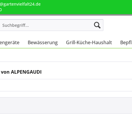
@gartenvielfalt24.de
0
engeräte
Bewässerung
Grill-Küche-Haushalt
Bepf
e von ALPENGAUDI