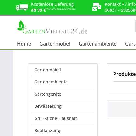
Kostenlose Lieferung
Kontakt »
/
info
ab 99 €
*innerhalb Deutschlands
06831 - 503568
Home
Gartenmöbel
Gartenambiente
Gart
Gartenmöbel
Produkt
Gartenambiente
Gartengeräte
Bewässerung
Grill-Küche-Haushalt
Bepflanzung