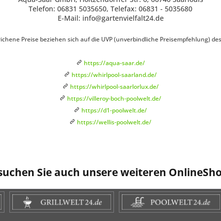
Telefon: 06831 5035650, Telefax: 06831 - 5035680
E-Mail: info@gartenvielfalt24.de
ichene Preise beziehen sich auf die UVP (unverbindliche Preisempfehlung) des H
https://aqua-saar.de/
https://whirlpool-saarland.de/
https://whirlpool-saarlorlux.de/
https://villeroy-boch-poolwelt.de/
https://d1-poolwelt.de/
https://wellis-poolwelt.de/
suchen Sie auch unsere weiteren OnlineSho