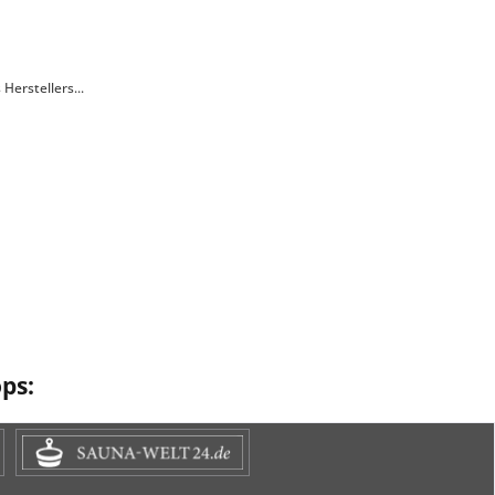
erstellers...
ps: