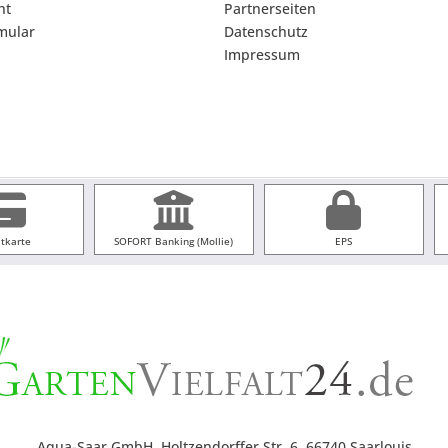
ht
Partnerseiten
mular
Datenschutz
Impressum
itkarte
SOFORT Banking (Mollie)
EPS
Aqua-Saar GmbH, Holtzendorffer Str. 6, 66740 Saarlouis