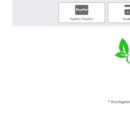
PayPal / PayPal+
Kred
* Durchgestr