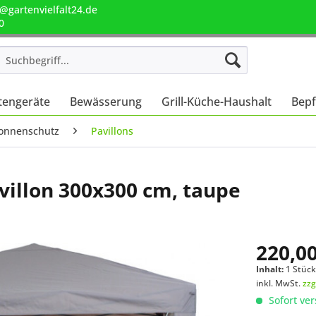
@gartenvielfalt24.de
0
tengeräte
Bewässerung
Grill-Küche-Haushalt
Bepf
Sonnenschutz
Pavillons
illon 300x300 cm, taupe
220,00
Inhalt:
1 Stüc
inkl. MwSt.
zzg
Sofort ver