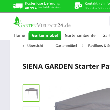
Kostenlose Lieferung
Kontakt »
/
info
ab 99 €
*innerhalb Deutschlands
06831 - 503568
Home
Gartenmöbel
Gartenambiente
Gar
Übersicht
Gartenmöbel
Pavillons & 
SIENA GARDEN Starter Pav