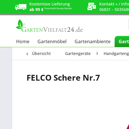
Kostenlose Lieferung
Kontakt »
/
info
ab 99 €
*innerhalb Deutschlands
06831 - 503568
Home
Gartenmöbel
Gartenambiente
Gart
Übersicht
Gartengeräte
Handgarteng
FELCO Schere Nr.7