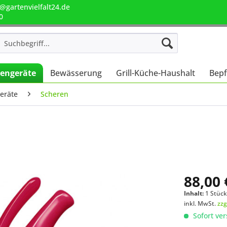
@gartenvielfalt24.de
0
engeräte
Bewässerung
Grill-Küche-Haushalt
Bepf
eräte
Scheren
88,00 
Inhalt:
1 Stüc
inkl. MwSt.
zzg
Sofort ver