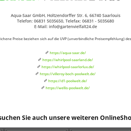
Aqua-Saar GmbH, Holtzendorffer Str. 6, 66740 Saarlouis
Telefon: 06831 5035650, Telefax: 06831 - 5035680
E-Mail: info@gartenvielfalt24.de
ichene Preise beziehen sich auf die UVP (unverbindliche Preisempfehlung) des H
https://aqua-saar.de/
https://whirlpool-saarland.de/
https://whirlpool-saarlorlux.de/
https://villeroy-boch-poolwelt.de/
https://d1-poolwelt.de/
https://wellis-poolwelt.de/
suchen Sie auch unsere weiteren OnlineSho