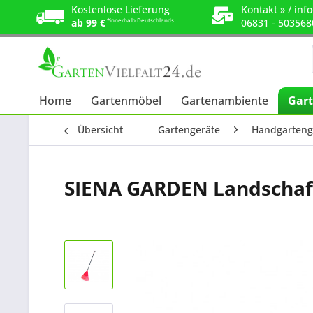
Kostenlose Lieferung
Kontakt »
/
info
ab 99 €
*innerhalb Deutschlands
06831 - 503568
Home
Gartenmöbel
Gartenambiente
Gart
Übersicht
Gartengeräte
Handgarteng
SIENA GARDEN Landschaft