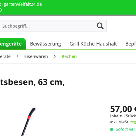
@gartenvielfalt24.de
0
engeräte
Bewässerung
Grill-Küche-Haushalt
Bepf
eräte
Eisenwaren
Rechen
sbesen, 63 cm,
57,00 
Inhalt:
1 Stüc
inkl. MwSt.
zzg
Sofort ver