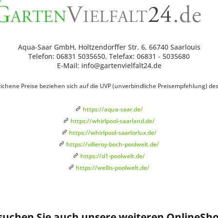
Aqua-Saar GmbH, Holtzendorffer Str. 6, 66740 Saarlouis
Telefon: 06831 5035650, Telefax: 06831 - 5035680
E-Mail: info@gartenvielfalt24.de
ichene Preise beziehen sich auf die UVP (unverbindliche Preisempfehlung) des H
https://aqua-saar.de/
https://whirlpool-saarland.de/
https://whirlpool-saarlorlux.de/
https://villeroy-boch-poolwelt.de/
https://d1-poolwelt.de/
https://wellis-poolwelt.de/
suchen Sie auch unsere weiteren OnlineSho