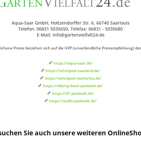
Aqua-Saar GmbH, Holtzendorffer Str. 6, 66740 Saarlouis
Telefon: 06831 5035650, Telefax: 06831 - 5035680
E-Mail: info@gartenvielfalt24.de
ichene Preise beziehen sich auf die UVP (unverbindliche Preisempfehlung) des H
https://aqua-saar.de/
https://whirlpool-saarland.de/
https://whirlpool-saarlorlux.de/
https://villeroy-boch-poolwelt.de/
https://d1-poolwelt.de/
https://wellis-poolwelt.de/
suchen Sie auch unsere weiteren OnlineSho