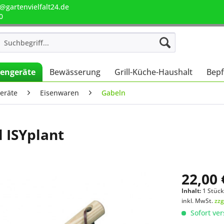
@gartenvielfalt24.de
0
engeräte
Bewässerung
Grill-Küche-Haushalt
Bepf
eräte
Eisenwaren
Gabeln
 ISYplant
22,00 
Inhalt:
1 Stüc
inkl. MwSt.
zzg
Sofort ver