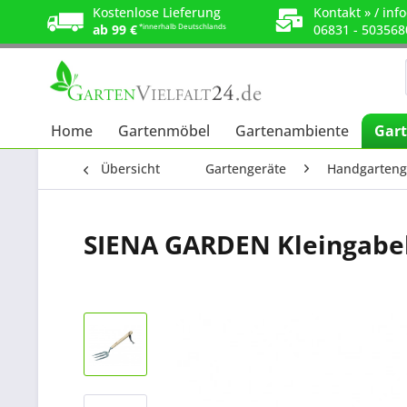
Kostenlose Lieferung
Kontakt »
/
info
ab 99 €
*innerhalb Deutschlands
06831 - 503568
Home
Gartenmöbel
Gartenambiente
Gart
Übersicht
Gartengeräte
Handgarteng
SIENA GARDEN Kleingabel