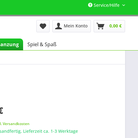
Service/Hilfe
Mein Konto
0,00 €
lanzung
Spiel & Spaß
€
k
l. Versandkosten
sandfertig, Lieferzeit ca. 1-3 Werktage