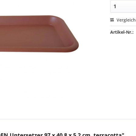
Vergleic
Artikel-Nr.:
 Untersetzer 97 x 40,8 x 5,2 cm, terracotta"