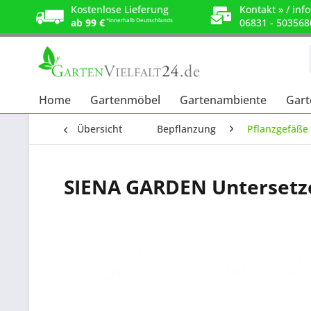
Kostenlose Lieferung
Kontakt »
/
info
ab 99 €
*innerhalb Deutschlands
06831 - 503568
Home
Gartenmöbel
Gartenambiente
Gart
Übersicht
Bepflanzung
Pflanzgefäße 
SIENA GARDEN Untersetzer