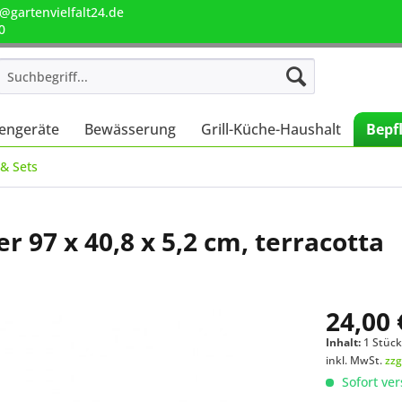
@gartenvielfalt24.de
0
engeräte
Bewässerung
Grill-Küche-Haushalt
Bepf
& Sets
 97 x 40,8 x 5,2 cm, terracotta
24,00 
Inhalt:
1 Stüc
inkl. MwSt.
zzg
Sofort ver