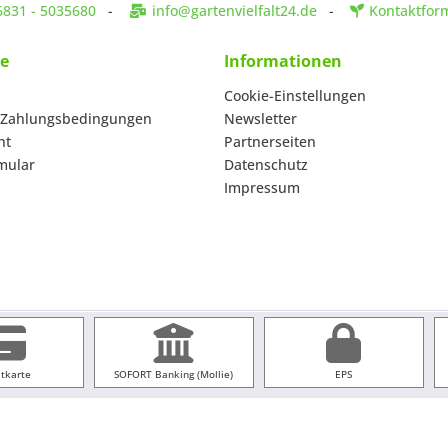
6831 - 5035680
-
info@gartenvielfalt24.de
-
Kontaktfor
ce
Informationen
Cookie-Einstellungen
 Zahlungsbedingungen
Newsletter
ht
Partnerseiten
mular
Datenschutz
Impressum
itkarte
SOFORT Banking (Mollie)
EPS